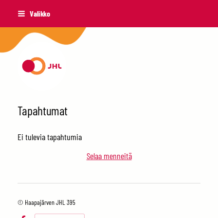
Siirry
Valikko
sivun
sisältöön
Haapajärven JHL 395
Tapahtumat
Ei tulevia tapahtumia
Selaa menneitä
©
Haapajärven JHL 395