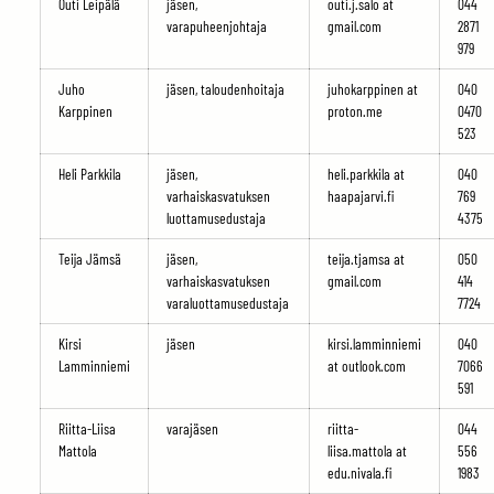
Outi Leipälä
jäsen,
outi.j.salo at
044
varapuheenjohtaja
gmail.com
2871
979
Juho
jäsen, taloudenhoitaja
juhokarppinen at
040
Karppinen
proton.me
0470
523
Heli Parkkila
jäsen,
heli.parkkila at
040
varhaiskasvatuksen
haapajarvi.fi
769
luottamusedustaja
4375
Teija Jämsä
jäsen,
teija.tjamsa at
050
varhaiskasvatuksen
gmail.com
414
varaluottamusedustaja
7724
Kirsi
jäsen
kirsi.lamminniemi
040
Lamminniemi
at outlook.com
7066
591
Riitta-Liisa
varajäsen
riitta-
044
Mattola
liisa.mattola at
556
edu.nivala.fi
1983