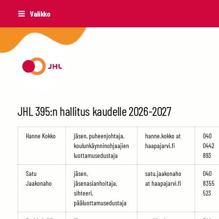
Siirry
Valikko
sivun
sisältöön
Haapajärven JHL 395
JHL 395:n hallitus kaudelle 2026-2027
Hanne Kokko
jäsen, puheenjohtaja,
hanne.kokko at
040
koulunkäynninohjaajien
haapajarvi.fi
0442
luottamusedustaja
893
Satu
jäsen,
satu.jaakonaho
040
Jaakonaho
jäsenasianhoitaja,
at haapajarvi.fi
8355
sihteeri,
523
pääluottamusedustaja